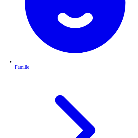
Famille