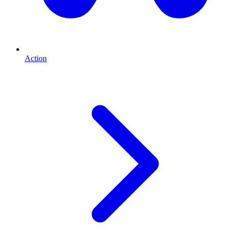
Action