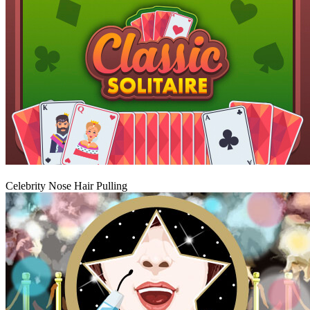
Jouer
Celebrity Nose Hair Pulling