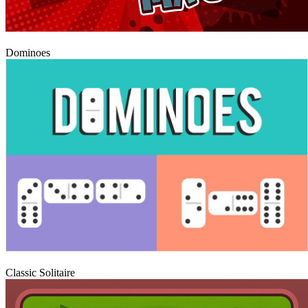
Jouer
Dominoes
Jouer
Classic Solitaire