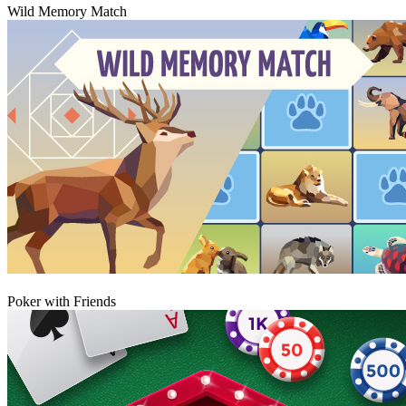
Wild Memory Match
Jouer
Poker with Friends