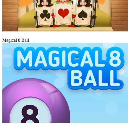
Jouer
Magical 8 Ball
Jouer