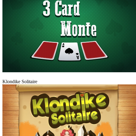
Jouer
Klondike Solitaire