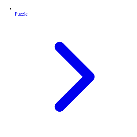
Puzzle