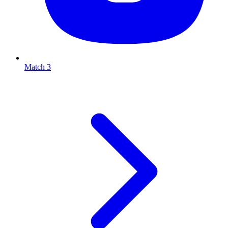
Match 3