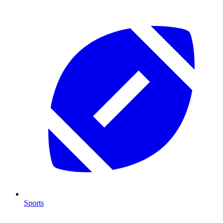
Sports