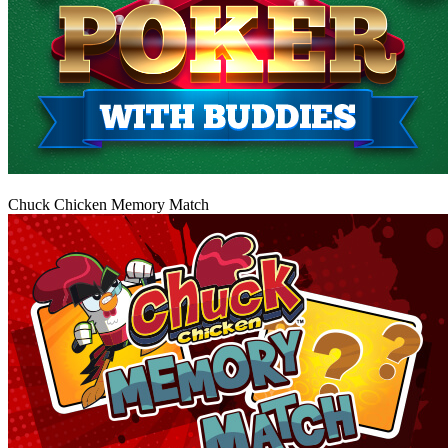
Jouer
Chuck Chicken Memory Match