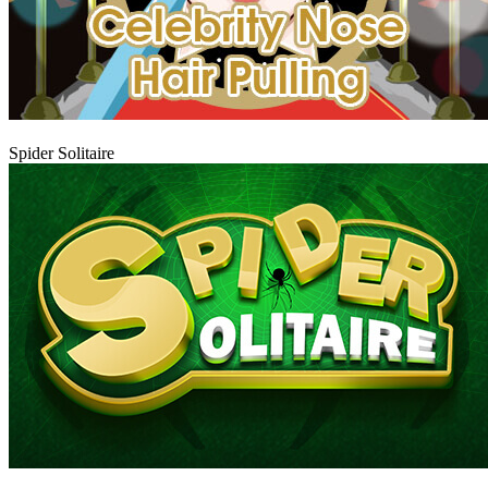
Jouer
Spider Solitaire
Jouer