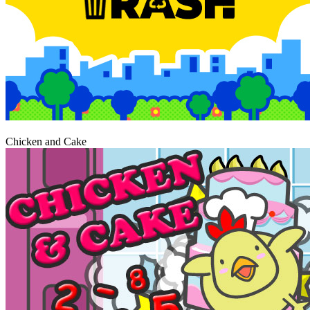
Jogar
Chicken and Cake