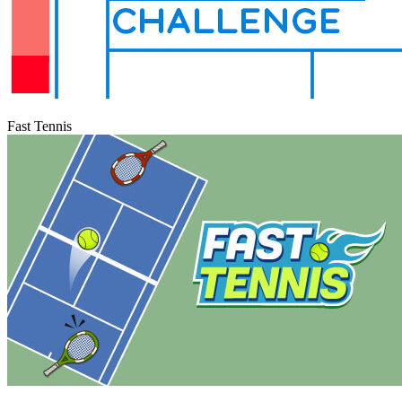
Jogar
Fast Tennis
Jogar