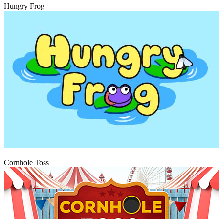
Hungry Frog
Jogar
Cornhole Toss