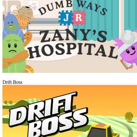
Jogar
Drift Boss