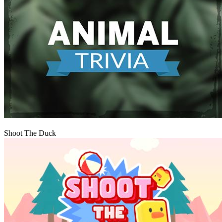
Jogar
Shoot The Duck