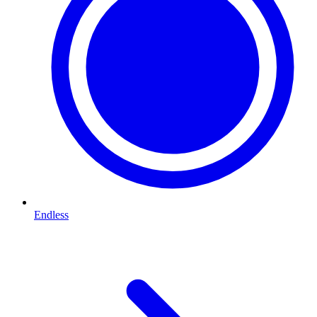
Endless