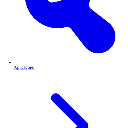
Aplicações