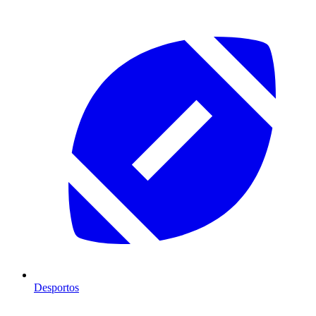
Desportos