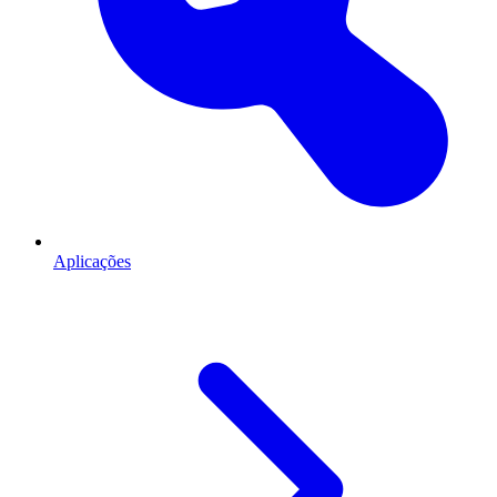
Aplicações