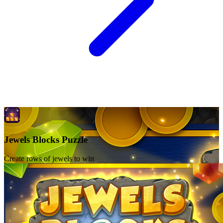
Jewels Blocks Puzzle
Create rows of jewels to win