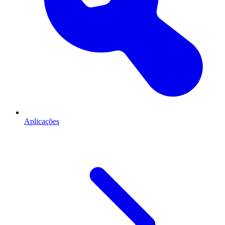
Aplicações