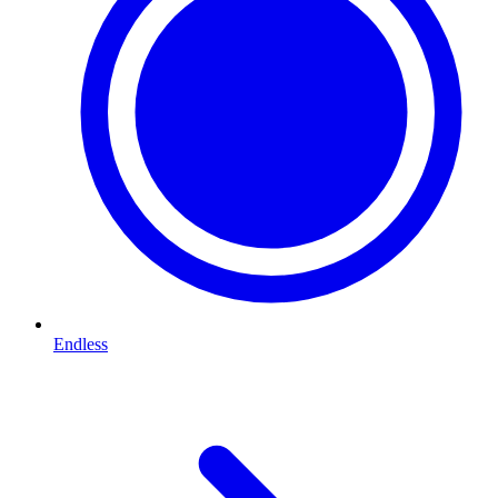
Endless