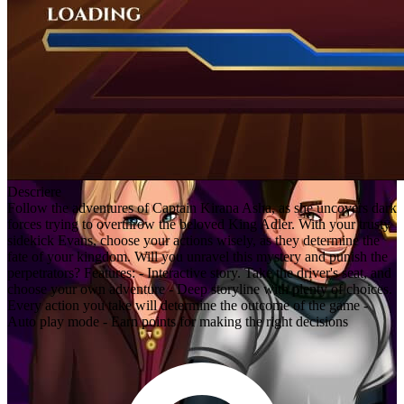
Descriere
Follow the adventures of Captain Kirana Asha, as she uncovers dark
forces trying to overthrow the beloved King Adler. With your trusty
sidekick Evans, choose your actions wisely, as they determine the
fate of your kingdom. Will you unravel this mystery and punish the
perpetrators? Features: - Interactive story. Take the driver's seat, and
choose your own adventure - Deep storyline with plenty of choices.
Every action you take will determine the outcome of the game -
Auto play mode - Earn points for making the right decisions