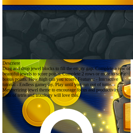
Descriere
Drag and drop jewel blocks to fill the empty gap. Complete a row of
beautiful jewels to score points. Complete 2 rows or more to score
bonus points. How high can you score? Features: - Interactive
tutorial - Endless gameplay. Play until you run out of turns. -
Mesmerizing jewel theme to encourage focus and productivity. -
Fans of tetris and trixology will love this.