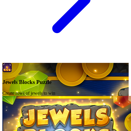
Jewels Blocks Puzzle
Create rows of jewels to win