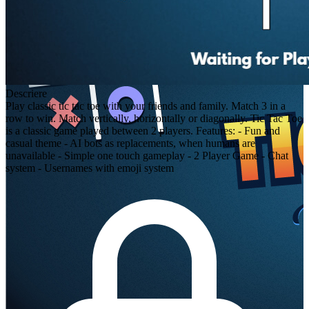
Descriere
Play classic tic tac toe with your friends and family. Match 3 in a
row to win. Match vertically, horizontally or diagonally. Tic Tac Toe
is a classic game played between 2 players. Features: - Fun and
casual theme - AI bots as replacements, when humans are
unavailable - Simple one touch gameplay - 2 Player Game - Chat
system - Usernames with emoji system