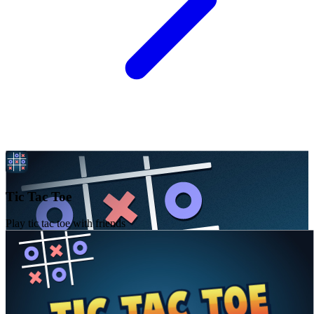
Tic Tac Toe
Play tic tac toe with friends